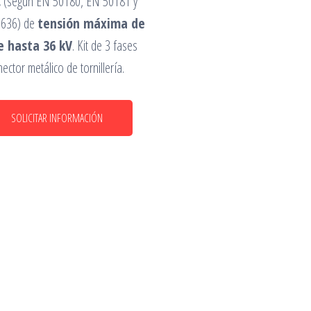
C
(según EN 50180, EN 50181 y
7636) de
tensión máxima de
e hasta 36 kV
. Kit de 3 fases
ector metálico de tornillería.
SOLICITAR INFORMACIÓN