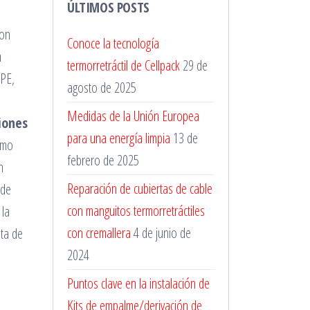
ÚLTIMOS POSTS
on
Conoce la tecnología
n
termorretráctil de Cellpack
29 de
LPE,
agosto de 2025
e
Medidas de la Unión Europea
iones
para una energía limpia
13 de
omo
febrero de 2025
n
Reparación de cubiertas de cable
(de
con manguitos termorretráctiles
 la
con cremallera
4 de junio de
nta de
2024
Puntos clave en la instalación de
Kits de empalme/derivación de