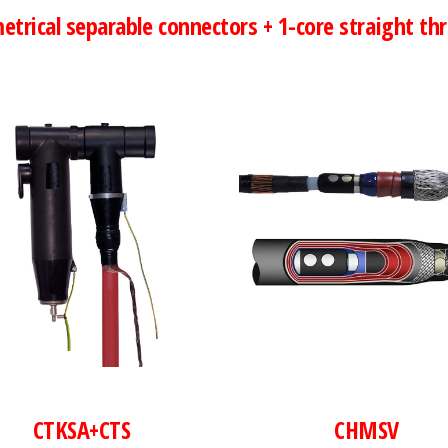
trical separable connectors + 1-core straight th
CTKSA+CTS
CHMSV