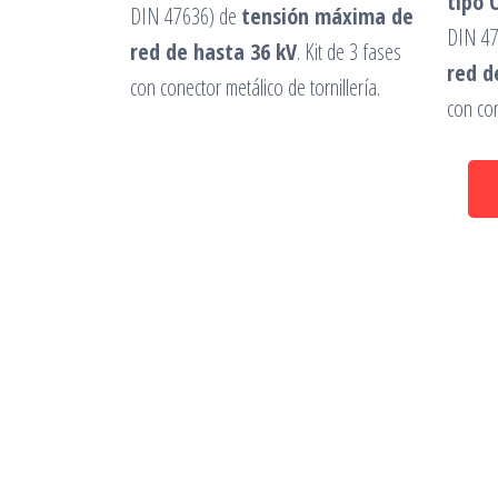
tipo 
DIN 47636) de
tensión máxima de
DIN 4
red de hasta 36 kV
. Kit de 3 fases
red d
con conector metálico de tornillería.
con con