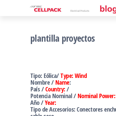
Saltar
al
contenido
plantilla proyectos
Tipo: Eólica/
Type: Wind
Nombre /
Name
:
País /
Country:
/
Potencia Nominal /
Nominal Power:
Año /
Year:
Tipo de Accesorios: Conectores ench
cable seco.