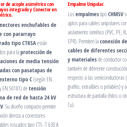
or de acople asimétrico con
Empalme Unipolar.
ayos integrado y Conector en
Los
empalmes
tipo
CHMSV
s
étrico.
aptos para cables unipolares co
nectores enchufables de
aislamiento sintético (PVC, PE, X
e con pararrayo
EPR). Permiten la
conexión d
rado tipo CTKSA
están
cables de diferentes secc
dos para la
protección de
y materiales
de conductor c
laciones de media tensión
también de diferente construcció
adas con pasatapas de
respecto a las semiconductoras 
externo tipo C
(según EN
grafito, extraíbles o pelables) y a
y EN 50181) de
tensión
estructura de pantalla (hilos o ci
ma de red de hasta 24
kV
Cu).
kV
. Su diseño compacto permite
xión directa a conectores
ables roscados tipo CTS -T 630 A