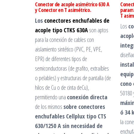
Conector de acople asimétrico 630 A
Conect
y Conector en T asimétrico.
pararr
T asim
Los
conectores enchufables de
Los
co
acople tipo CTKS 630A
son aptos
acopl
para la conexión de cables con
integ
aislamiento sintético (PVC, PE, VPE,
diseña
EPR) de diferentes tipos de
insta
semiconductoras (de grafito, extraíbles
equip
o pelables) y estructuras de pantalla (de
cono 
hilos de Cu o de cinta deCu),
50180 
permitiendo una
conexión directa
máxi
de los mismos
sobre conectores
ó 34 
enchufables Cellplux tipo CTS
la cone
630/1250 A sin necesidad de
enchuf