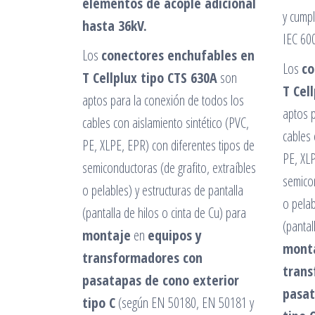
elementos
de acople adicional
y cump
hasta 36kV.
IEC 60
Los
conectores enchufables en
Los
co
T Cellplux tipo CTS 630A
son
T Cel
aptos para la conexión de todos los
aptos p
cables con aislamiento sintético (PVC,
cables 
PE, XLPE, EPR) con diferentes tipos de
PE, XLP
semiconductoras (de grafito, extraíbles
semicon
o pelables) y estructuras de pantalla
o pelab
(pantalla de hilos o cinta de Cu) para
(pantal
montaje
en
equipos y
mont
transformadores con
trans
pasatapas de cono exterior
pasat
tipo C
(según EN 50180, EN 50181 y