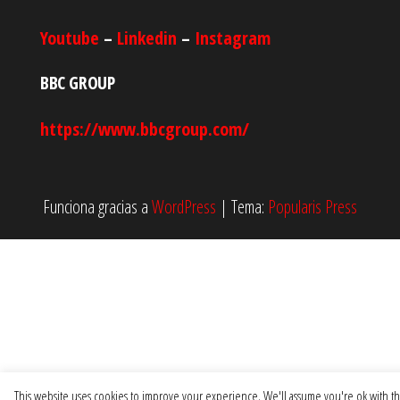
Youtube
–
Linkedin
–
Instagram
BBC GROUP
https://www.bbcgroup.com/
Funciona gracias a
WordPress
|
Tema:
Popularis Press
This website uses cookies to improve your experience. We'll assume you're ok with thi